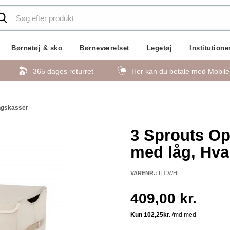
Børnetøj & sko
Børneværelset
Legetøj
Institutione
365 dages returret
Her kan du betale med Mobil
ngskasser
3 Sprouts O
med låg, Hva
VARENR.:
ITCWHL
409,00 kr.