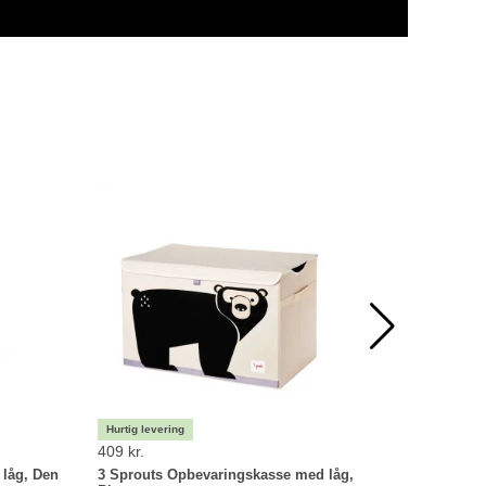
409 kr.
409 kr.
låg, Den
3 Sprouts Opbevaringskasse med låg,
3 Sprout