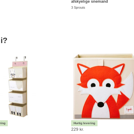
afskyelige snemand
3 Sprouts
i?
229 kr.