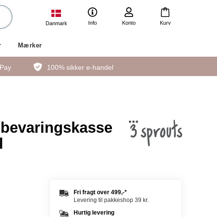
Info
Konto
Kurv
Danmark
r
Mærker
ePay
100% sikker e-handel
pbevaringskasse
l
Fri fragt over
499,-
*
Levering til pakkeshop 39 kr.
Hurtig levering