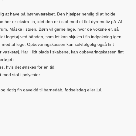
lig at have på børneværelset. Den hjælper nemlig til at holde
e her er ekstra fin, idet den er i stof med et flot dyremotiv på. Af
 rum. Måske i stuen. Børn vil gerne lege, hvor de voksne er, så
lidt legetøj ved hånden, som let kan skjules i fin indpakning igen,
dig med at lege. Opbevaringskassen kan selvfølgelig også fint
er vasketøj. Har I lidt plads i skabene, kan opbevaringskassen fint
rtøjet i.
 hvis det ønskes for en tid.
 med stof i polyester.
rigtig fin gaveidé til barnedåb, fødselsdag eller jul.