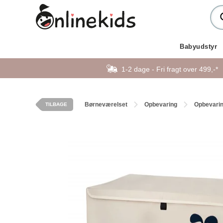
Babyudstyr
1-2 dage - Fri fragt over 499,-*
Børneværelset
Opbevaring
Opbevari
TILBAGE