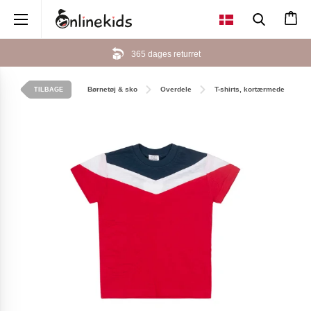
×
365 dages returret
Børnetøj & sko
Overdele
T-shirts, kortærmede
TILBAGE