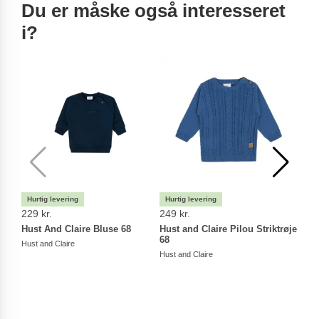
Du er måske også interesseret
i?
229 kr.
249 kr.
199 
Hust And Claire Bluse 68
Hust and Claire Pilou Striktrøje
Hust 
68
Hust and Claire
Hust a
Hust and Claire