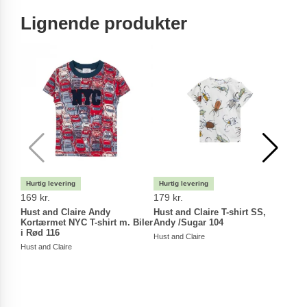
Lignende produkter
169 kr.
179 kr.
149 
Hust and Claire Andy
Hust and Claire T-shirt SS,
Hust
Kortærmet NYC T-shirt m. Biler
Andy /Sugar 104
Arth
i Rød 116
Hust and Claire
Hust a
Hust and Claire