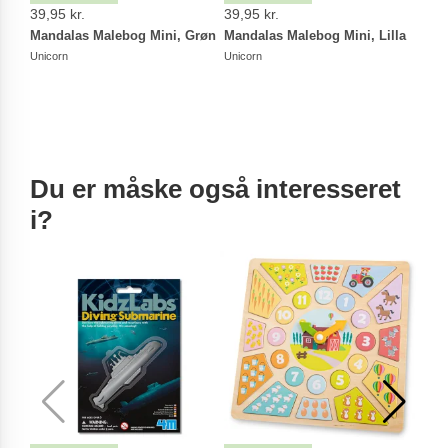
39,95 kr.
39,95 kr.
39,9
Mandalas Malebog Mini, Grøn
Mandalas Malebog Mini, Lilla
Mand
Unicorn
Unicorn
Unico
Du er måske også interesseret
i?