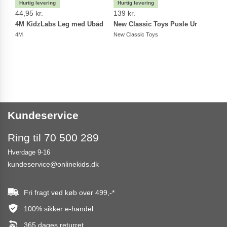
44,95 kr.
139 kr.
149 
4M KidzLabs Leg med Ubåd
New Classic Toys Pusle Ur
Kind
Træ
4M
New Classic Toys
Kinde
Kundeservice
Ring til 70 500 289
Hverdage 9-16
kundeservice@onlinekids.dk
Fri fragt ved køb over
499,-
*
100% sikker e-handel
365 dages returret