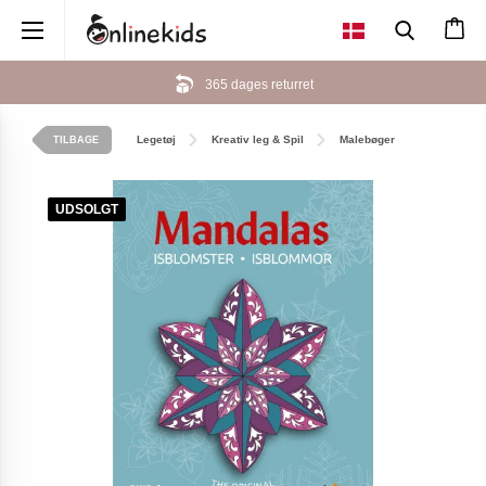
×
365 dages returret
Legetøj
Kreativ leg & Spil
Malebøger
TILBAGE
UDSOLGT