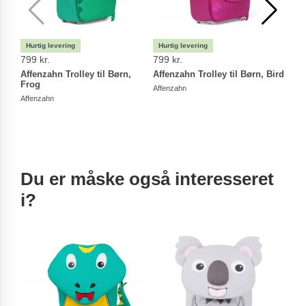
799 kr.
799 kr.
799 
Affenzahn Trolley til Børn,
Affenzahn Trolley til Børn, Bird
Affe
Frog
Affenzahn
Affen
Affenzahn
Du er måske også interesseret
i?