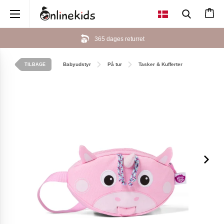
×
365 dages returret
Babyudstyr
På tur
Tasker & Kufferter
TILBAGE