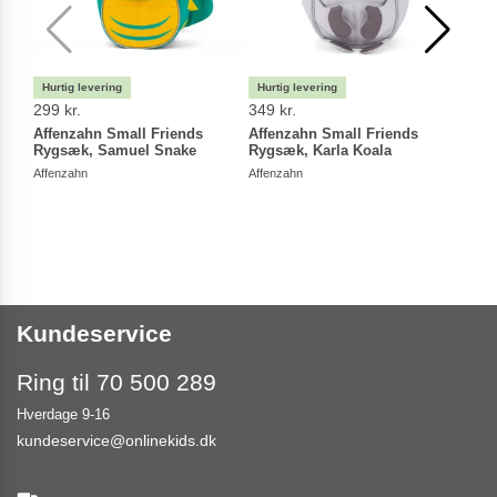
299 kr.
349 kr.
129 
Affenzahn Small Friends
Affenzahn Small Friends
Affe
Rygsæk, Samuel Snake
Rygsæk, Karla Koala
Affen
Affenzahn
Affenzahn
Kundeservice
Ring til 70 500 289
Hverdage 9-16
kundeservice@onlinekids.dk