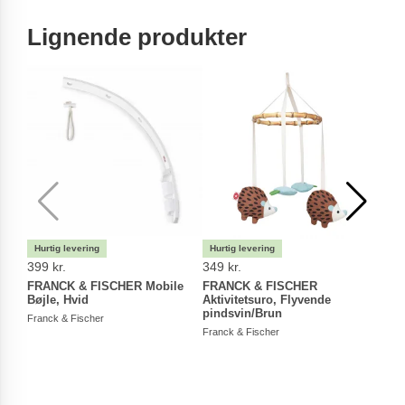
Lignende produkter
399 kr.
349 kr.
349 
FRANCK & FISCHER Mobile
FRANCK & FISCHER
FRA
Bøjle, Hvid
Aktivitetsuro, Flyvende
Akti
pindsvin/Brun
Svan
Franck & Fischer
Franck & Fischer
Franc