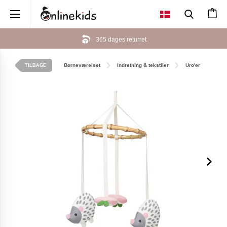
×
365 dages returret
Børneværelset
Indretning & tekstiler
Uro'er
TILBAGE