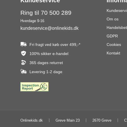
Kundeservice
Inform
Kundeservi
Ring til 70 500 289
Om os
Hverdage 9-16
Handelsbet
kundeservice@onlinekids.dk
GDPR
Fri fragt ved køb over
499,-
*
Cookies
Kontakt
100% sikker e-handel
365 dages returret
Levering 1-2 dage
Onlinekids.dk
Greve Main 23
2670 Greve
C