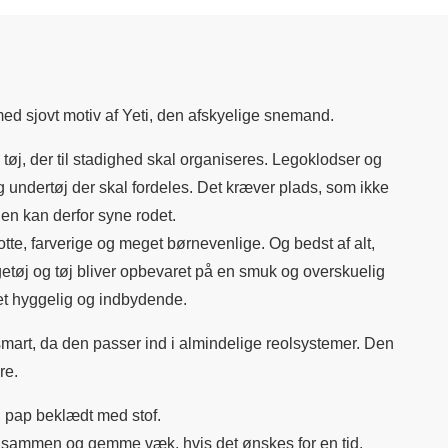
d sjovt motiv af Yeti, den afskyelige snemand.
 tøj, der til stadighed skal organiseres. Legoklodser og
og undertøj der skal fordeles. Det kræver plads, som ikke
gen kan derfor syne rodet.
tte, farverige og meget børnevenlige. Og bedst af alt,
egetøj og tøj bliver opbevaret på en smuk og overskuelig
et hyggelig og indbydende.
mart, da den passer ind i almindelige reolsystemer. Den
re.
i pap beklædt med stof.
e sammen og gemme væk, hvis det ønskes for en tid.