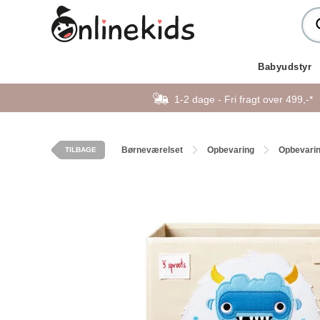
Babyudstyr
1-2 dage - Fri fragt over 499,-*
Børneværelset
Opbevaring
Opbevari
TILBAGE