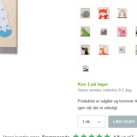
Kun 1 på lager
Varen sendes indenfor 0-1 dag
Produktet er udgået og kommer i
igen når det er udsolgt
LÆG I KURV
Vores kunder siger
Fremragende
4,8
ud af 5