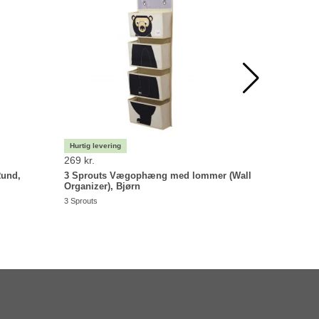
269 kr.
279 kr.
Rund,
3 Sprouts Vægophæng med lommer (Wall
3 Sprout
Organizer), Bjørn
Lama
3 Sprouts
3 Sprouts