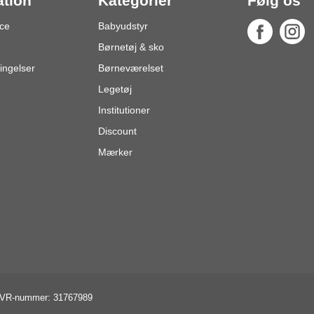
ation
Kategorier
Følg os
ce
Babyudstyr
Børnetøj & sko
ingelser
Børneværelset
Legetøj
Institutioner
Discount
Mærker
VR-nummer: 31767989