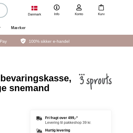
Info
Konto
Kurv
Danmark
r
Mærker
ePay
100% sikker e-handel
bevaringskasse,
ige snemand
Fri fragt over
499,-
*
Levering til pakkeshop 39 kr.
Hurtig levering