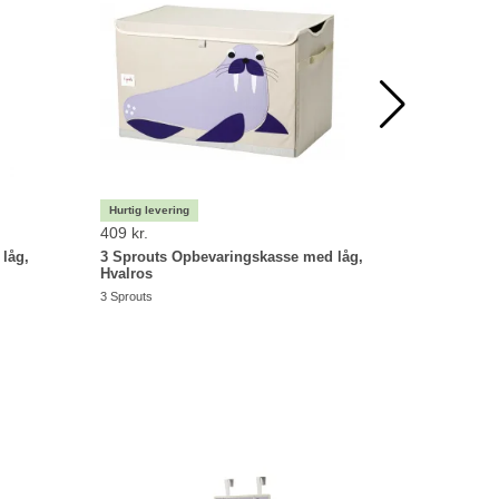
409 kr.
99,95 kr.
låg,
3 Sprouts Opbevaringskasse med låg,
3 Sprouts
Hvalros
Creme
3 Sprouts
3 Sprouts