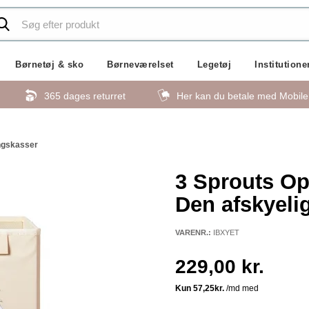
Børnetøj & sko
Børneværelset
Legetøj
Institutione
365 dages returret
Her kan du betale med Mobil
ngskasser
3 Sprouts Op
Den afskyel
VARENR.:
IBXYET
229,00 kr.