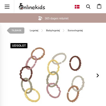
×
365 dages returret
Legetøj
Babylegetøj
Sanselegetøj
TILBAGE
UDSOLGT