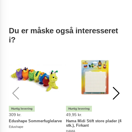
Du er måske også interesseret
i?
309 kr.
49,95 kr.
309 
Edushape Sommerfuglelarve
Hama Midi Stift store plader (4
Kid'
stk.), Firkant
Edushape
Kid\'s
HAMA