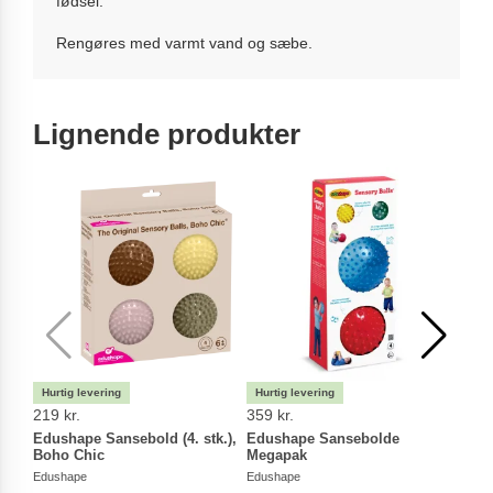
fødsel.
Rengøres med varmt vand og sæbe.
Lignende produkter
219 kr.
359 kr.
329 
Edushape Sansebold (4. stk.),
Edushape Sansebolde
Edus
Boho Chic
Megapak
(4. s
Edushape
Edushape
Edus