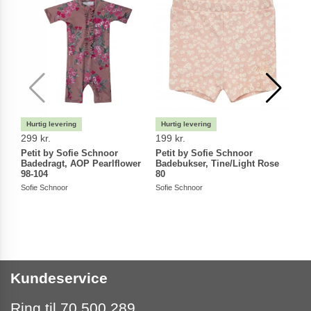
299 kr.
199 kr.
299 
Petit by Sofie Schnoor
Petit by Sofie Schnoor
Peti
Badedragt, AOP Pearlflower
Badebukser, Tine/Light Rose
Bade
98-104
80
62-6
Sofie Schnoor
Sofie Schnoor
Sofie
Kundeservice
Ring til 70 500 289