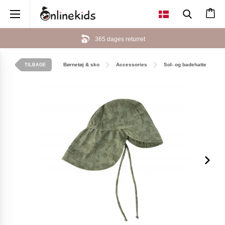
×
365 dages returret
Børnetøj & sko
Accessories
Sol- og badehatte
TILBAGE