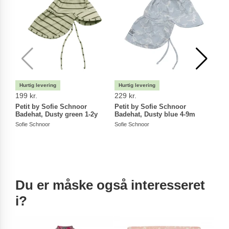
199 kr.
229 kr.
199 
Petit by Sofie Schnoor
Petit by Sofie Schnoor
Peti
Badehat, Dusty green 1-2y
Badehat, Dusty blue 4-9m
Bade
4-9m
Sofie Schnoor
Sofie Schnoor
Sofie
Du er måske også interesseret
i?