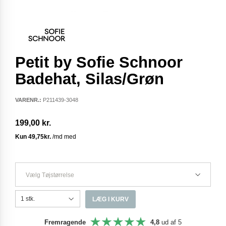
Petit by Sofie Schnoor
Badehat, Silas/Grøn
VARENR.:
P211439-3048
199,00 kr.
Vælg Tøjstørrelse
LÆG I KURV
Fremragende
4,8
ud af 5