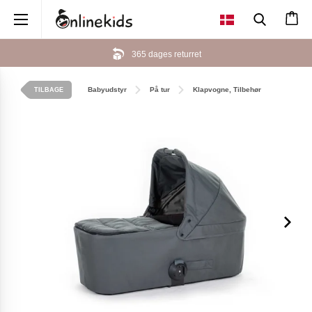
×
365 dages returret
Babyudstyr
På tur
Klapvogne, Tilbehør
TILBAGE