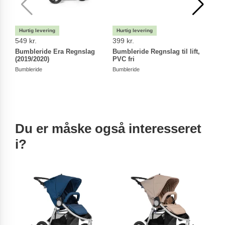
549 kr.
399 kr.
419 
Bumbleride Era Regnslag
Bumbleride Regnslag til lift,
Bumb
(2019/2020)
PVC fri
Vend
Blue
Bumbleride
Bumbleride
Bumbl
Du er måske også interesseret
i?