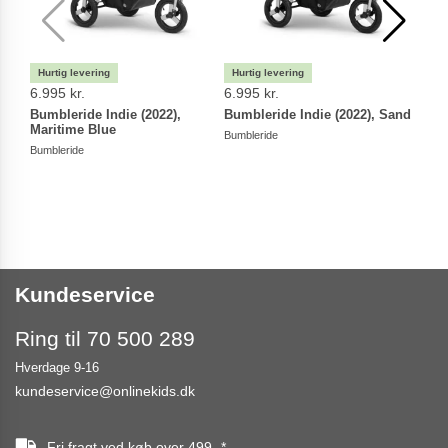
6.995 kr.
6.995 kr.
8.39
Bumbleride Indie (2022),
Bumbleride Indie (2022), Sand
Bumb
Maritime Blue
Gree
Bumbleride
Bumbleride
Bumbl
Kundeservice
Ring til 70 500 289
Hverdage 9-16
kundeservice@onlinekids.dk
Fri fragt ved køb over
499,-
*