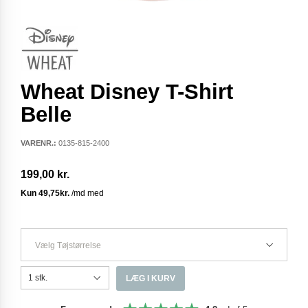
Wheat Disney T-Shirt
Belle
VARENR.:
0135-815-2400
199,00 kr.
Vælg Tøjstørrelse
LÆG I KURV