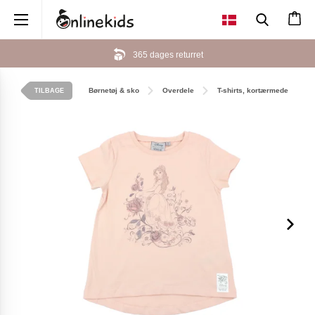
×
365 dages returret
Børnetøj & sko
Overdele
T-shirts, kortærmede
TILBAGE