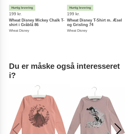
199 kr.
199 kr.
199 
Wheat Disney Mickey Chalk T-
Wheat Disney T-Shirt m. Æsel
Whea
shirt i Gråblå 86
og Grisling 74
Blå 
Wheat Disney
Wheat Disney
Wheat
Du er måske også interesseret
i?