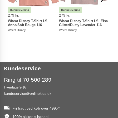
279 kr.
279 kr.
279 
Wheat Disney T-Shirt LS,
Wheat Disney T-Shirt LS, Elsa
Whea
Anna/Soft Rouge 116
Glitter/Dusty Lavender 116
Mela
Wheat Disney
Wheat Disney
Wheat
Kundeservice
Ring til 70 500 289
Hverdage 9-16
kundeservice@onlinekids.dk
Fri fragt ved køb over
499,-
*
100% sikker e-handel