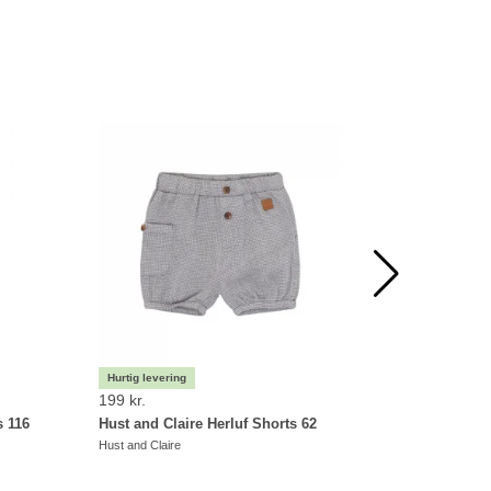
199 kr.
169 kr.
s 116
Hust and Claire Herluf Shorts 62
Hust and
Hust and Claire
Hust and Cl