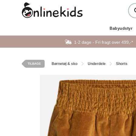
Babyudstyr
1-2 dage - Fri fragt over 499,-*
Børnetøj & sko
Underdele
Shorts
TILBAGE