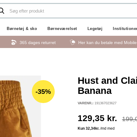
Børnetøj & sko
Børneværelset
Legetøj
Institutione
365 dages returret
Her kan du betale med Mobil
Hust and Cla
Banana
-35%
VARENR.:
191367023627
129,35 kr.
199,0