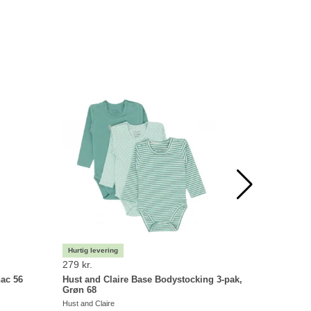
279 kr.
149 kr.
nac 56
Hust and Claire Base Bodystocking 3-pak,
Hust and
Grøn 68
Elefant -
Hust and Claire
Hust and Cl