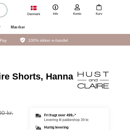
Info
Konto
Kurv
Danmark
r
Mærker
ePay
100% sikker e-handel
ire Shorts, Hanna
0 kr.
Fri fragt over
499,-
*
Levering til pakkeshop 39 kr.
Hurtig levering