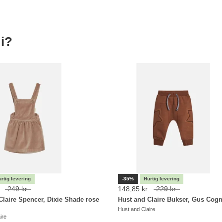
i?
-35%
.
249 kr.
148,85 kr.
229 kr.
Claire Spencer, Dixie Shade rose
Hust and Claire Bukser, Gus Cog
Hust and Claire
ire