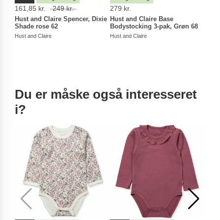
161,85 kr.
249 kr.
279 kr.
279 
Hust and Claire Spencer, Dixie
Hust and Claire Base
Hust
Shade rose 62
Bodystocking 3-pak, Grøn 68
pak)
Hust and Claire
Hust and Claire
Hust a
Du er måske også interesseret
i?