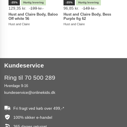
-35%
-35%
-35
129,35 kr.
199 kr.
96,85 kr.
149 kr.
116,
Hust and Claire Body, Baloo
Hust and Claire Body, Bess
Hust
Off white 56
Purple fig 62
Lykk
Hust and Claire
Hust and Claire
Hust a
Kundeservice
Ring til 70 500 289
Hverdage 9-16
kundeservice@onlinekids.dk
Fri fragt ved køb over
499,-
*
100% sikker e-handel
365 dages returret