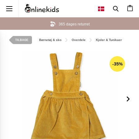
×
365 dages returret
Børnetøj & sko
Overdele
Kjoler & Tunikaer
TILBAGE
-35%