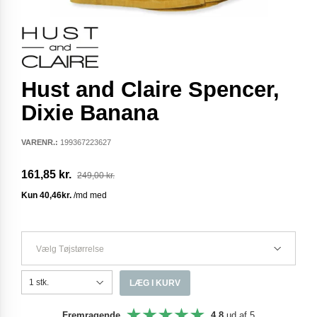
Hust and Claire Spencer,
Dixie Banana
VARENR.:
199367223627
161,85 kr.
249,00 kr.
Vælg Tøjstørrelse
LÆG I KURV
Fremragende
4,8
ud af 5