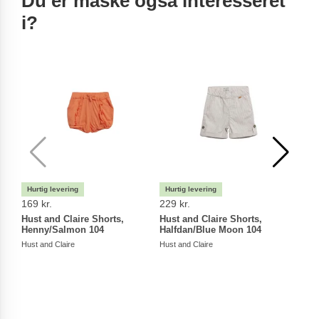
Du er måske også interesseret
i?
169 kr.
229 kr.
269 
Hust and Claire Shorts,
Hust and Claire Shorts,
Hust
Henny/Salmon 104
Halfdan/Blue Moon 104
Grøn
Hust and Claire
Hust and Claire
Hust a