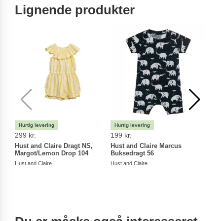
Lignende produkter
-35
299 kr.
199 kr.
174,
Hust and Claire Dragt NS,
Hust and Claire Marcus
Hust
Margot/Lemon Drop 104
Buksedragt 56
Magn
Hust and Claire
Hust and Claire
Hust a