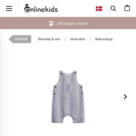
×
365 dages returret
Børnetøj & sko
Underdele
Buksedragt
TILBAGE