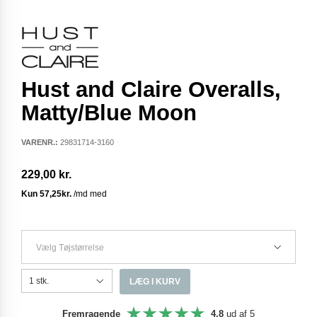
Hust and Claire Overalls,
Matty/Blue Moon
VARENR.:
29831714-3160
229,00 kr.
Vælg Tøjstørrelse
LÆG I KURV
Fremragende
4,8
ud af 5