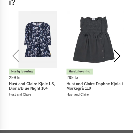
i?
299 kr.
299 kr.
229 
Hust and Claire Kjole LS,
Hust and Claire Daphne Kjole i
Hust
Diona/Blue Night 104
Mørkegrå 110
Hust a
Hust and Claire
Hust and Claire