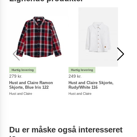
279 kr.
249 kr.
199 
Hust and Claire Ramon
Hust and Claire Skjorte,
Hust
Skjorte, Blue Iris 122
Rudy/White 116
104
Hust and Claire
Hust and Claire
Hust a
Du er måske også interesseret