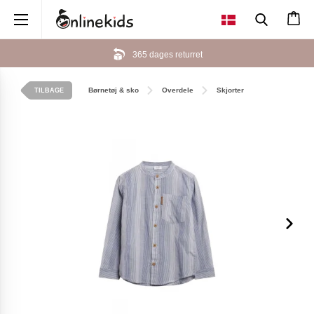
×
365 dages returret
Børnetøj & sko
Overdele
Skjorter
TILBAGE