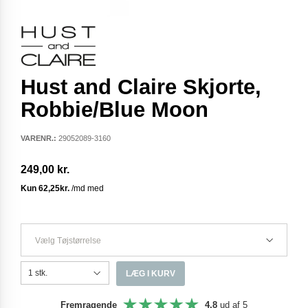
Hust and Claire Skjorte,
Robbie/Blue Moon
VARENR.:
29052089-3160
249,00 kr.
Vælg Tøjstørrelse
LÆG I KURV
Fremragende
4,8
ud af 5