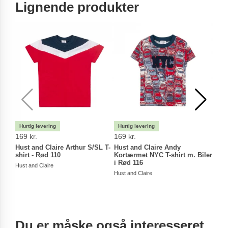
Lignende produkter
169 kr.
169 kr.
179 
Hust and Claire Arthur S/SL T-
Hust and Claire Andy
Hust
shirt - Rød 110
Kortærmet NYC T-shirt m. Biler
Andy
i Rød 116
Hust and Claire
Hust a
Hust and Claire
Du er måske også interesseret