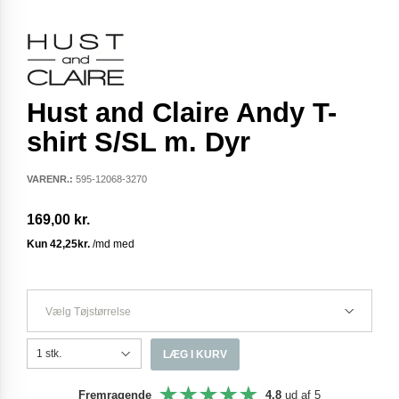
Hust and Claire Andy T-
shirt S/SL m. Dyr
VARENR.:
595-12068-3270
169,00 kr.
Vælg Tøjstørrelse
LÆG I KURV
Fremragende
4,8
ud af 5