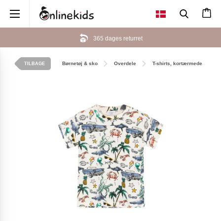
×
365 dages returret
Børnetøj & sko
Overdele
T-shirts, kortærmede
TILBAGE