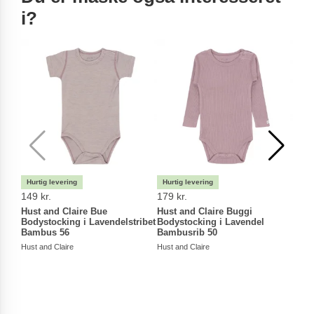
i?
149 kr.
179 kr.
149 
Hust and Claire Bue
Hust and Claire Buggi
Hust
Bodystocking i Lavendelstribet
Bodystocking i Lavendel
56
Bambus 56
Bambusrib 50
Hust a
Hust and Claire
Hust and Claire