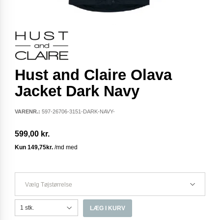
Hust and Claire Olava
Jacket Dark Navy
VARENR.:
597-26706-3151-DARK-NAVY-
599,00 kr.
Vælg Tøjstørrelse
LÆG I KURV