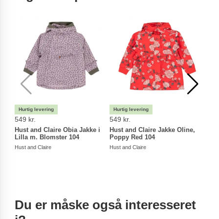
-35
549 kr.
549 kr.
194,
Hust and Claire Obia Jakke i
Hust and Claire Jakke Oline,
Hust
Lilla m. Blomster 104
Poppy Red 104
Shad
Hust and Claire
Hust and Claire
Hust a
Du er måske også interesseret