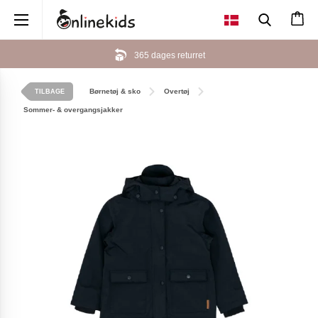
×
365 dages returret
Børnetøj & sko
Overtøj
TILBAGE
Sommer- & overgangsjakker