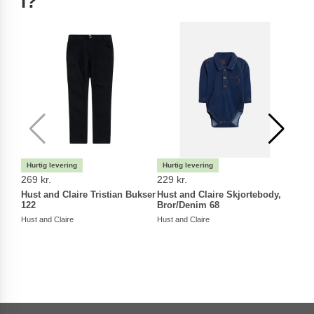
i?
269 kr.
229 kr.
369 
Hust and Claire Tristian Bukser
Hust and Claire Skjortebody,
Hust
122
Bror/Denim 68
i Uld
Hust and Claire
Hust and Claire
Hust a