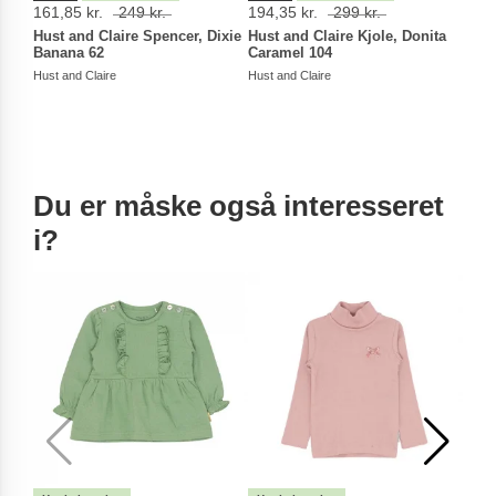
161,85 kr.
249 kr.
194,35 kr.
299 kr.
279 
Hust and Claire Spencer, Dixie
Hust and Claire Kjole, Donita
Hust
Banana 62
Caramel 104
Diza/
Hust and Claire
Hust and Claire
Hust a
Du er måske også interesseret
i?