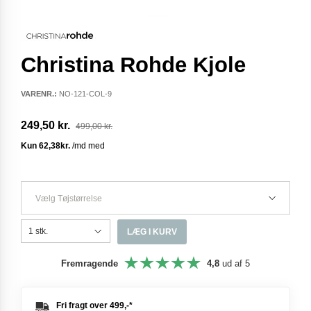
Christina Rohde Kjole
VARENR.:
NO-121-COL-9
249,50 kr.
499,00 kr.
Vælg Tøjstørrelse
LÆG I KURV
Fremragende
4,8
ud af 5
Fri fragt over
499,-
*