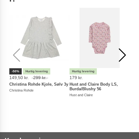
-50%
149,50 kr.
299 kr.
179 kr.
189 
Christina Rohde Kjole, Sølv 3y
Hust and Claire Body LS,
Whea
Burda/Blushy 56
spru
Christina Rohde
Hust and Claire
Whea