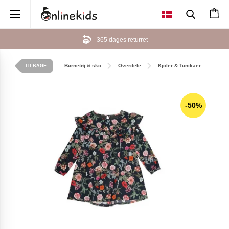
×
365 dages returret
Børnetøj & sko
Overdele
Kjoler & Tunikaer
TILBAGE
-50%