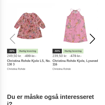
-50%
-50%
-50
249,50 kr.
499 kr.
239,50 kr.
479 kr.
249,
Christina Rohde Kjole LS, No.
Christina Rohde Kjole, Lyserød
Chri
130 3
116
Blom
Christina Rohde
Christina Rohde
Chris
Du er måske også interesseret
i?