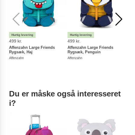
499 kr.
499 kr.
499 
Affenzahn Large Friends
Affenzahn Large Friends
Affe
Rygsæk, Haj
Rygsæk, Penguin
Rygs
Affenzahn
Affenzahn
Affen
Du er måske også interesseret
i?