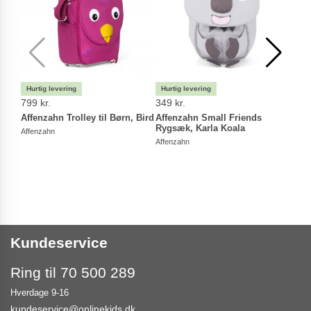
799 kr.
349 kr.
129 
Affenzahn Trolley til Børn, Bird
Affenzahn Small Friends
Mini
Rygsæk, Karla Koala
trit
Affenzahn
Affenzahn
Minino
Kundeservice
Ring til 70 500 289
Hverdage 9-16
kundeservice@onlinekids.dk