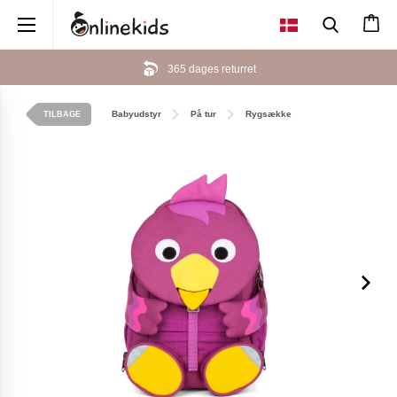
×
365 dages returret
Babyudstyr
På tur
Rygsække
TILBAGE