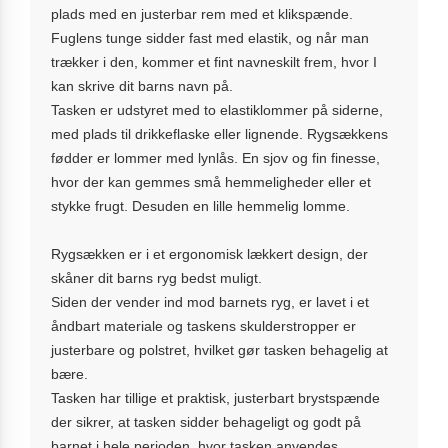
plads med en justerbar rem med et klikspænde.
Fuglens tunge sidder fast med elastik, og når man
trækker i den, kommer et fint navneskilt frem, hvor I
kan skrive dit barns navn på.
Tasken er udstyret med to elastiklommer på siderne,
med plads til drikkeflaske eller lignende. Rygsækkens
fødder er lommer med lynlås. En sjov og fin finesse,
hvor der kan gemmes små hemmeligheder eller et
stykke frugt. Desuden en lille hemmelig lomme.
Rygsækken er i et ergonomisk lækkert design, der
skåner dit barns ryg bedst muligt.
Siden der vender ind mod barnets ryg, er lavet i et
åndbart materiale og taskens skulderstropper er
justerbare og polstret, hvilket gør tasken behagelig at
bære.
Tasken har tillige et praktisk, justerbart brystspænde
der sikrer, at tasken sidder behageligt og godt på
barnet i hele perioden, hvor tasken anvendes.