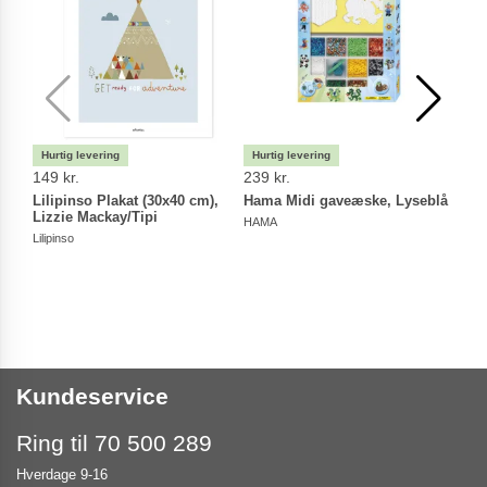
149 kr.
239 kr.
79,9
Lilipinso Plakat (30x40 cm),
Hama Midi gaveæske, Lyseblå
Hama
Lizzie Mackay/Tipi
plad
HAMA
Lilipinso
HAM
Kundeservice
Ring til 70 500 289
Hverdage 9-16