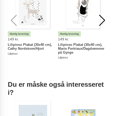
149 kr.
149 kr.
149 
Lilipinso Plakat (30x40 cm),
Lilipinso Plakat (30x40 cm),
Lili
Cathy Nordstrom/Hjort
Marie Pertriaux/Dagdrømmer
Kani
på Gynge
Lilipinso
Lilipin
Lilipinso
Du er måske også interesseret
i?