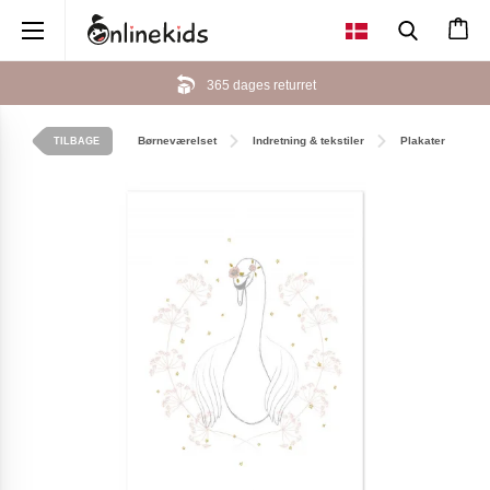
×
365 dages returret
Børneværelset
Indretning & tekstiler
Plakater
TILBAGE