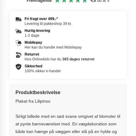
Fremragende
4,8
ud af 5
Fri fragt over
499,-
*
Levering til pakkeshop 39 kr.
Hurtig levering
1-2 dage
Mobilepay
Her kan du handle med Mobilepay
Returret
Hos Onlinekids har du
365 dages
returret
Sikkerhed
100% sikker e-handel
Produktbeskrivelse
Plakat fra Lilipinso
Sirligt billede med en sød svane omgivet af blomster til
at pynte børneværelset med. En vægdekoration som
både kan hænge på væggen eller stå på en hylde og