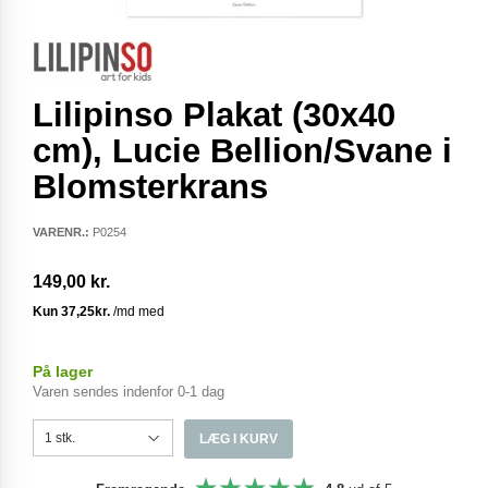
Lilipinso Plakat (30x40
cm), Lucie Bellion/Svane i
Blomsterkrans
VARENR.:
P0254
149,00 kr.
På lager
Varen sendes indenfor 0-1 dag
LÆG I KURV