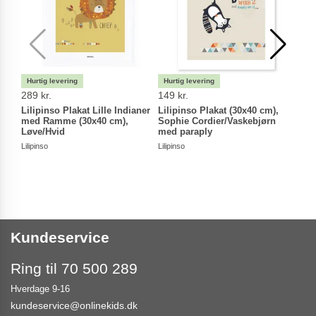
289 kr.
149 kr.
139 
Lilipinso Plakat Lille Indianer
Lilipinso Plakat (30x40 cm),
Hama
med Ramme (30x40 cm),
Sophie Cordier/Vaskebjørn
HAM
Løve/Hvid
med paraply
Lilipinso
Lilipinso
Kundeservice
Ring til 70 500 289
Hverdage 9-16
kundeservice@onlinekids.dk