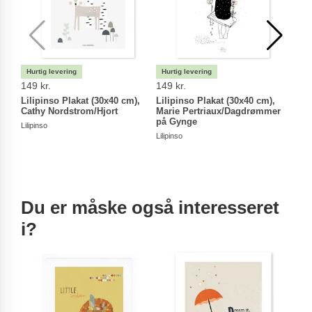
149 kr.
149 kr.
149 
Lilipinso Plakat (30x40 cm),
Lilipinso Plakat (30x40 cm),
Lili
Cathy Nordstrom/Hjort
Marie Pertriaux/Dagdrømmer
Luci
på Gynge
Blom
Lilipinso
Lilipinso
Lilipin
Du er måske også interesseret
i?