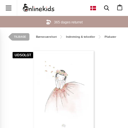
×
365 dages returret
Børneværelset
Indretning & tekstiler
Plakater
TILBAGE
UDSOLGT