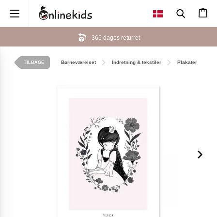
×
365 dages returret
Børneværelset
Indretning & tekstiler
Plakater
TILBAGE