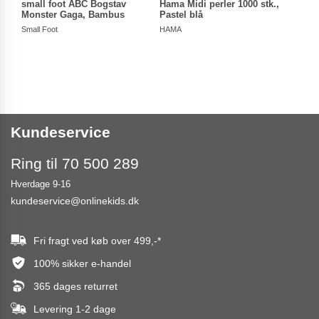
small foot ABC Bogstav
Hama Midi perler 1000 stk.,
Gurl
Monster Gaga, Bambus
Pastel blå
Gave
Small Foot
HAMA
Gurli 
Kundeservice
Ring til 70 500 289
Hverdage 9-16
kundeservice@onlinekids.dk
Fri fragt ved køb over
499,-
*
100% sikker e-handel
365 dages returret
Levering 1-2 dage