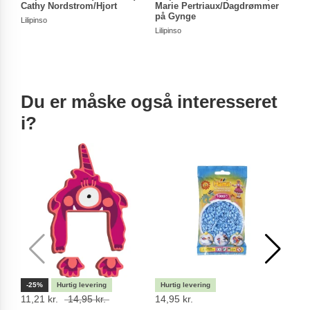
Cathy Nordstrom/Hjort
Marie Pertriaux/Dagdrømmer
Luci
på Gynge
Blom
Lilipinso
Lilipinso
Lilipin
Du er måske også interesseret
i?
-25%
11,21 kr.
14,95 kr.
14,95 kr.
189 