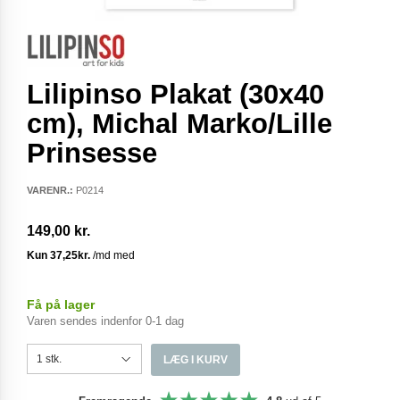
Lilipinso Plakat (30x40
cm), Michal Marko/Lille
Prinsesse
VARENR.:
P0214
149,00 kr.
Få på lager
Varen sendes indenfor 0-1 dag
LÆG I KURV