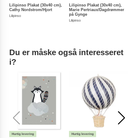
Lilipinso Plakat (30x40 cm),
Lilipinso Plakat (30x40 cm),
Lili
Cathy Nordstrom/Hjort
Marie Pertriaux/Dagdrømmer
Luci
på Gynge
Blom
Lilipinso
Lilipinso
Lilipin
Du er måske også interesseret
i?