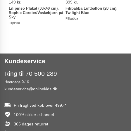
149 kr.
399 kr.
69,9
Lilipinso Plakat (30x40 cm),
Filibabba Luftballon (20 cm),
Juli
Sophie Cordier/Vaskebjørn på
Twilight Blue
Tipi
Sky
Filibabba
Julica
Lilipinso
Kundeservice
Ring til 70 500 289
Hverdage 9-16
kundeservice@onlinekids.dk
Fri fragt ved køb over
499,-
*
100% sikker e-handel
365 dages returret