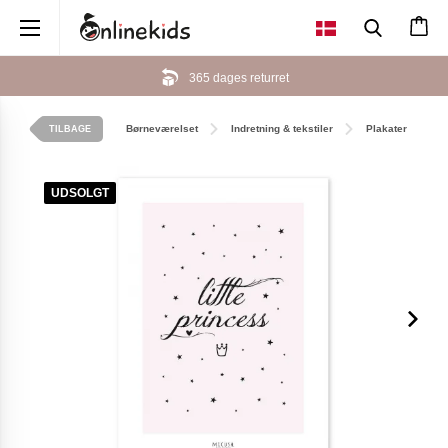
×
365 dages returret
Børneværelset
Indretning & tekstiler
Plakater
TILBAGE
UDSOLGT