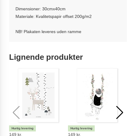
Dimensioner: 30cmx40cm
Materiale: Kvalitetspapir offset 200g/m2
NB! Plakaten leveres uden ramme
Lignende produkter
149 kr.
149 kr.
149 