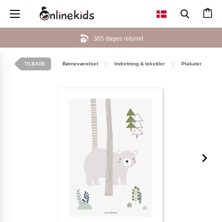
×
365 dages returret
Børneværelset
Indretning & tekstiler
Plakater
TILBAGE