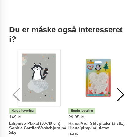
Du er måske også interesseret
i?
149 kr.
29,95 kr.
239 
Lilipinso Plakat (30x40 cm),
Hama Midi Stift plader (3 stk.),
Hama
Sophie Cordier/Vaskebjørn på
Hjerte/pingvin/juletræ
HAM
Sky
HAMA