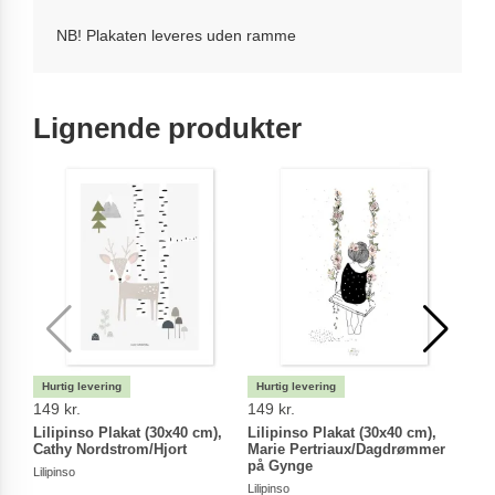
NB! Plakaten leveres uden ramme
Lignende produkter
149 kr.
149 kr.
149 
Lilipinso Plakat (30x40 cm),
Lilipinso Plakat (30x40 cm),
Lili
Cathy Nordstrom/Hjort
Marie Pertriaux/Dagdrømmer
Luci
på Gynge
Blom
Lilipinso
Lilipinso
Lilipin