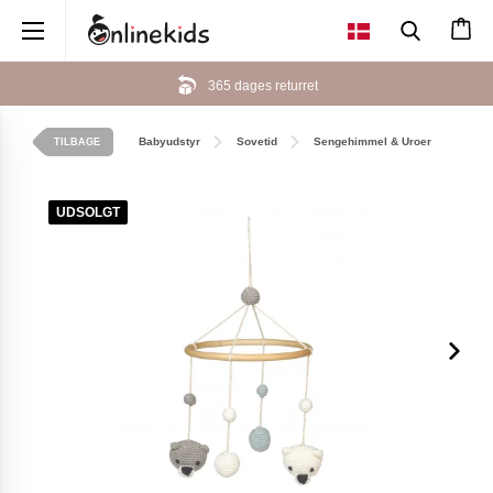
×
365 dages returret
Babyudstyr
Sovetid
Sengehimmel & Uroer
TILBAGE
UDSOLGT