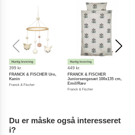
399 kr.
449 kr.
449 
FRANCK & FISCHER Uro,
FRANCK & FISCHER
FRA
Kanin
Juniorsengesæt 100x135 cm,
Juni
Emil/Ræv
Esth
Franck & Fischer
Franck & Fischer
Franc
Du er måske også interesseret
i?