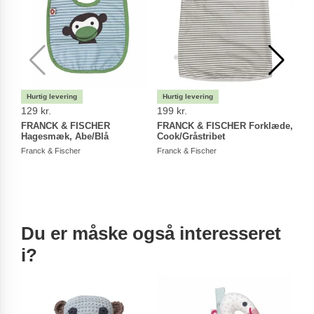
129 kr.
199 kr.
129 
FRANCK & FISCHER
FRANCK & FISCHER Forklæde,
FRA
Hagesmæk, Abe/Blå
Cook/Gråstribet
Hage
Franck & Fischer
Franck & Fischer
Franc
Du er måske også interesseret
i?