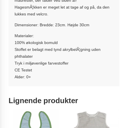
madrester, der falder ved siden af!
HagesmÃ¦kken er meget let at tage af og på, da den
lukkes med velcro.
Dimensioner: Bredde: 23cm. Højde 30cm
Materialer:
100% økologisk bomuld
Stoffet er belagt med tynd akrylbelÃ¦gning uden
phthalater
Tryk i miljøvenlige farvestoffer
CE Testet
Alder: 0+
Lignende produkter