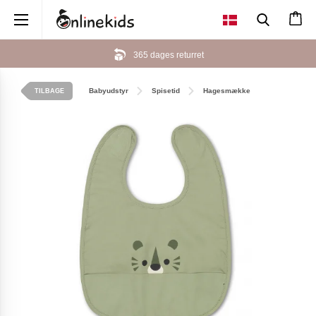
×
365 dages returret
Babyudstyr
Spisetid
Hagesmække
TILBAGE