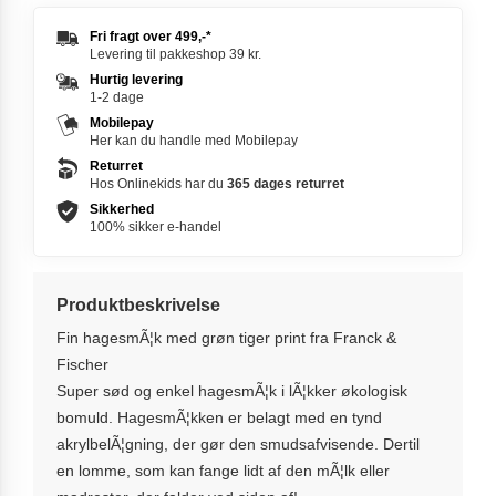
Fri fragt over
499,-
*
Levering til pakkeshop 39 kr.
Hurtig levering
1-2 dage
Mobilepay
Her kan du handle med Mobilepay
Returret
Hos Onlinekids har du
365 dages
returret
Sikkerhed
100% sikker e-handel
Produktbeskrivelse
Fin hagesmÃ¦k med grøn tiger print fra Franck &
Fischer
Super sød og enkel hagesmÃ¦k i lÃ¦kker økologisk
bomuld. HagesmÃ¦kken er belagt med en tynd
akrylbelÃ¦gning, der gør den smudsafvisende. Dertil
en lomme, som kan fange lidt af den mÃ¦lk eller