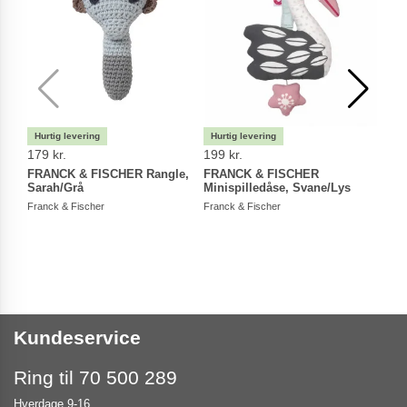
179 kr.
199 kr.
249 
FRANCK & FISCHER Rangle,
FRANCK & FISCHER
FRA
Sarah/Grå
Minispilledåse, Svane/Lys
Mini
Franck & Fischer
Franck & Fischer
Franc
Kundeservice
Ring til 70 500 289
Hverdage 9-16